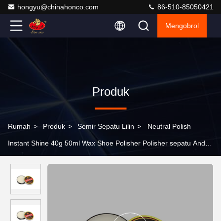
hongyu@chinahonco.com
86-510-85050421
Mengobrol
Produk
Rumah
>
Produk
>
Semir Sepatu Lilin
>
Neutral Polish
Instant Shine 40g 50ml Wax Shoe Polisher Polisher sepatu Anda
seperti seorang profesional dengan Tin Packaging