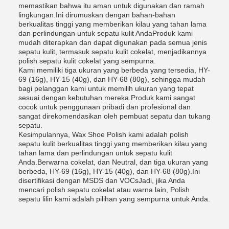
memastikan bahwa itu aman untuk digunakan dan ramah
lingkungan.Ini dirumuskan dengan bahan-bahan
berkualitas tinggi yang memberikan kilau yang tahan lama
dan perlindungan untuk sepatu kulit AndaProduk kami
mudah diterapkan dan dapat digunakan pada semua jenis
sepatu kulit, termasuk sepatu kulit cokelat, menjadikannya
polish sepatu kulit cokelat yang sempurna.
Kami memiliki tiga ukuran yang berbeda yang tersedia, HY-
69 (16g), HY-15 (40g), dan HY-68 (80g), sehingga mudah
bagi pelanggan kami untuk memilih ukuran yang tepat
sesuai dengan kebutuhan mereka.Produk kami sangat
cocok untuk penggunaan pribadi dan profesional dan
sangat direkomendasikan oleh pembuat sepatu dan tukang
sepatu.
Kesimpulannya, Wax Shoe Polish kami adalah polish
sepatu kulit berkualitas tinggi yang memberikan kilau yang
tahan lama dan perlindungan untuk sepatu kulit
Anda.Berwarna cokelat, dan Neutral, dan tiga ukuran yang
berbeda, HY-69 (16g), HY-15 (40g), dan HY-68 (80g).Ini
disertifikasi dengan MSDS dan VOCsJadi, jika Anda
mencari polish sepatu cokelat atau warna lain, Polish
sepatu lilin kami adalah pilihan yang sempurna untuk Anda.