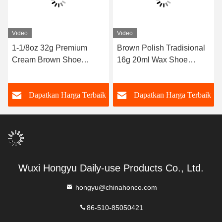
Video
Video
1-1/8oz 32g Premium
Brown Polish Tradisional
Cream Brown Shoe
16g 20ml Wax Shoe
Polish Leather Shine
Polish Smooth Leather
Boots Perawatan Hadiah
Solid Shoe Polisher
k
Dapatkan Harga Terbaik
Dapatkan Harga Terbaik
Untuk Pria Suami China
Supplier Logo Pribadi
pabrik ODM
Disesuaikan
Wuxi Hongyu Daily-use Products Co., Ltd.
hongyu@chinahonco.com
86-510-85050421